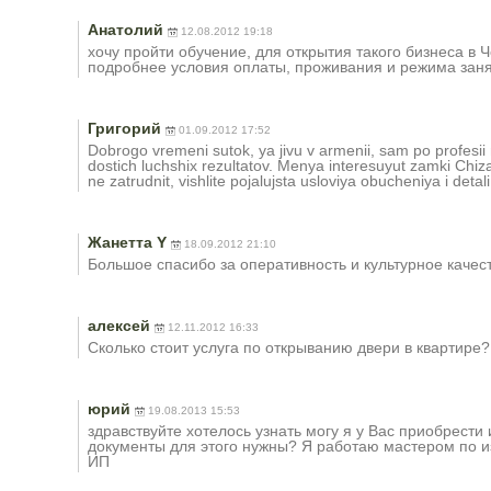
Анатолий
12.08.2012 19:18
хочу пройти обучение, для открытия такого бизнеса в 
подробнее условия оплаты, проживания и режима зан
Григорий
01.09.2012 17:52
Dobrogo vremeni sutok, ya jivu v armenii, sam po profesii m
dostich luchshix rezultatov. Menya interesuyut zamki Chiza
ne zatrudnit, vishlite pojalujsta usloviya obucheniya i detal
Жанетта Y
18.09.2012 21:10
Большое спасибо за оперативность и культурное качес
алексей
12.11.2012 16:33
Сколько стоит услуга по открыванию двери в квартире?
юрий
19.08.2013 15:53
здравствуйте хотелось узнать могу я у Вас приобрести
документы для этого нужны? Я работаю мастером по 
ИП