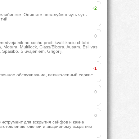
+2
Челябинске. Опишите пожалуйста чуть чуть
ятий
0
edvejatnik no xochu proiti kvalifikaciu chtobi
, Motura, Multilock, Class/Elbora, Ausam. Esli vas
i. Spasibo. S uvajeniem, Grigorij.
-1
твенное обслуживание, великолепный сервис.
0
0
 инструмент для вскрытия сейфов и какие
изготовлению ключей и аварийному вскрытию